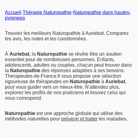
Accueil
-
Thérapie Naturopathie
-
Naturopathie dans hautes-
pyrenees
Trouvez les meilleurs Naturopathie à Auriebat. Comparez
les avis, les notes et les coordonnées.
À
Auriebat
, la
Naturopathie
se révèle être un soutien
essentiel pour de nombreuses personnes. Enfants,
adolescents, adultes ou couples, chacun peut trouver dans
la
Naturopathie
des réponses adaptées à ses besoins.
Therapeutes-de-France.fr vous propose une sélection
rigoureuse de thérapeutes en
Naturopathie
à
Auriebat
,
pour vous guider vers un mieux-être. N'attendez plus,
explorez les profils de nos praticiens et trouvez celui qui
vous correspond.
Naturopathie
est une approche globale qui utilise des
méthodes naturelles pour
prévenir et traiter
les maladies.