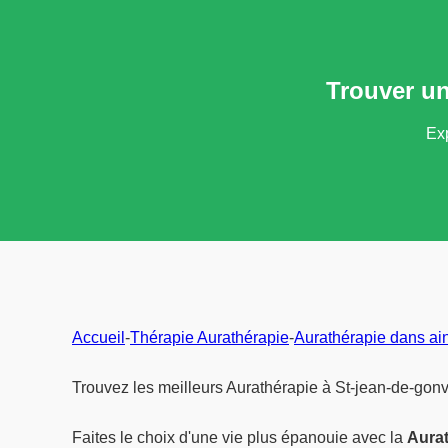
Trouver un
Exp
Accueil
-
Thérapie Aurathérapie
-
Aurathérapie dans ai
Trouvez les meilleurs Aurathérapie à St-jean-de-gonv
Faites le choix d'une vie plus épanouie avec la
Aura