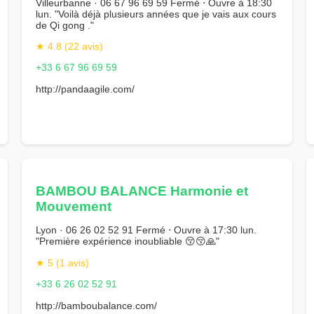
Villeurbanne · 06 67 96 69 59 Fermé ⋅ Ouvre à 18:30
lun. "Voilà déjà plusieurs années que je vais aux cours
de Qi gong ."
★ 4.8 (22 avis)
+33 6 67 96 69 59
http://pandaagile.com/
BAMBOU BALANCE Harmonie et
Mouvement
Lyon · 06 26 02 52 91 Fermé ⋅ Ouvre à 17:30 lun.
"Première expérience inoubliable 😚😚🙏"
★ 5 (1 avis)
+33 6 26 02 52 91
http://bamboubalance.com/