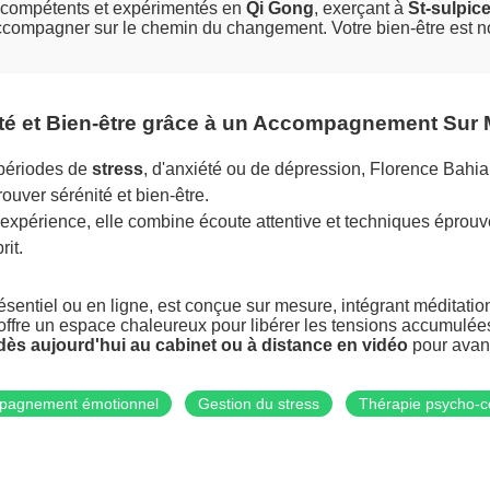
s compétents et expérimentés en
Qi Gong
, exerçant à
St-sulpic
 accompagner sur le chemin du changement. Votre bien-être est 
té et Bien-être grâce à un Accompagnement Sur
 périodes de
stress
, d'anxiété ou de dépression, Florence Bahi
rouver sérénité et bien-être.
expérience, elle combine écoute attentive et techniques éprouvé
rit.
entiel ou en ligne, est conçue sur mesure, intégrant méditatio
ffre un espace chaleureux pour libérer les tensions accumulées
ès aujourd'hui au cabinet ou à distance en vidéo
pour avan
pagnement émotionnel
Gestion du stress
Thérapie psycho-c