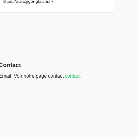
https://auraqigongtaichi.fr/
Contact
Email: Voir notre page contact
contact