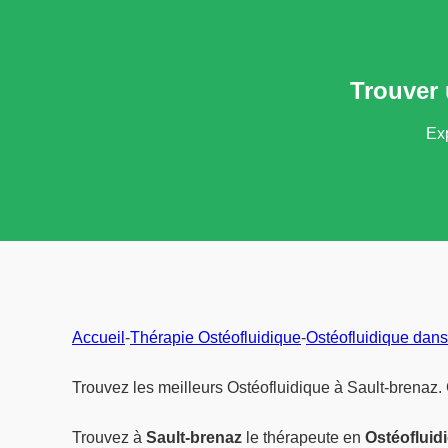
Trouver 
Exp
Accueil
-
Thérapie Ostéofluidique
-
Ostéofluidique dans
Trouvez les meilleurs Ostéofluidique à Sault-brenaz.
Trouvez à
Sault-brenaz
le thérapeute en
Ostéofluid