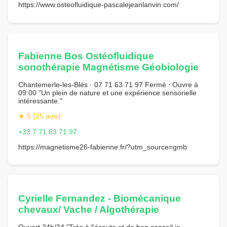
https://www.osteofluidique-pascalejeanlanvin.com/
Fabienne Bos Ostéofluidique
sonothérapie Magnétisme Géobiologie
Chantemerle-les-Blés · 07 71 63 71 97 Fermé ⋅ Ouvre à
09:00 "Un plein de nature et une expérience sensorielle
intéressante."
★ 5 (25 avis)
+33 7 71 63 71 97
https://magnetisme26-fabienne.fr/?utm_source=gmb
Cyrielle Fernandez - Biomécanique
chevaux/ Vache / Algothérapie
Ouvert 24h/24 "Très à l'écoute et de bon conseil je