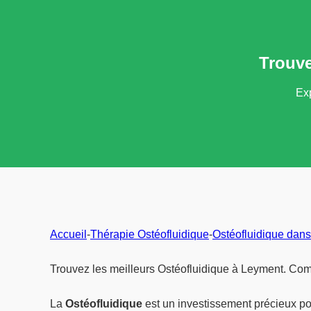
Trouve
Exp
Accueil
-
Thérapie Ostéofluidique
-
Ostéofluidique dans
Trouvez les meilleurs Ostéofluidique à Leyment. Comp
La
Ostéofluidique
est un investissement précieux po