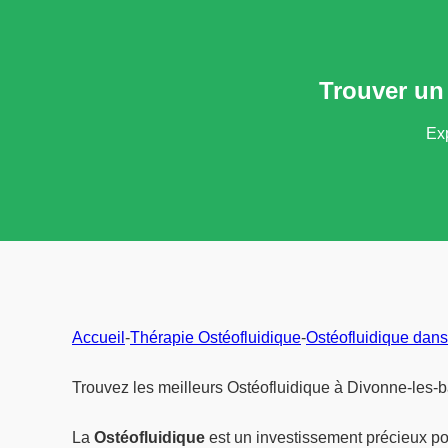
Trouver un
Exp
Accueil
-
Thérapie Ostéofluidique
-
Ostéofluidique dans
Trouvez les meilleurs Ostéofluidique à Divonne-les-b
La
Ostéofluidique
est un investissement précieux po