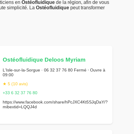
ticiens en
Ostéofluidique
de la région, afin de vous
te simplicité. La
Ostéofluidique
peut transformer
Ostéofluidique Deloos Myriam
L'Isle-sur-la-Sorgue · 06 32 37 76 80 Fermé ⋅ Ouvre à
09:00
★ 5 (10 avis)
+33 6 32 37 76 80
https://www.facebook.com/share/hPcJXC4Kt5SJqDaY/?
mibextid=LQQJ4d