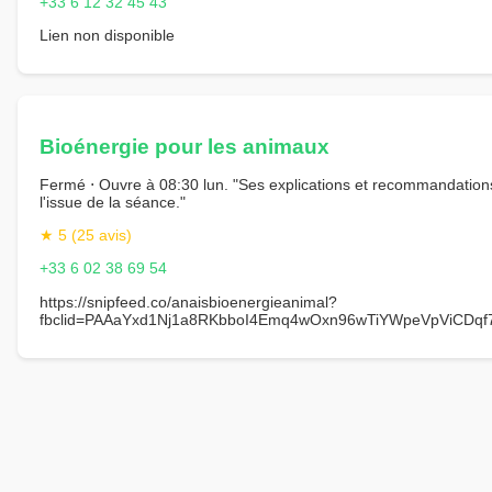
+33 6 12 32 45 43
Lien non disponible
Bioénergie pour les animaux
Fermé ⋅ Ouvre à 08:30 lun. "Ses explications et recommandations 
l'issue de la séance."
★ 5 (25 avis)
+33 6 02 38 69 54
https://snipfeed.co/anaisbioenergieanimal?
fbclid=PAAaYxd1Nj1a8RKbboI4Emq4wOxn96wTiYWpeVpViCDqf7