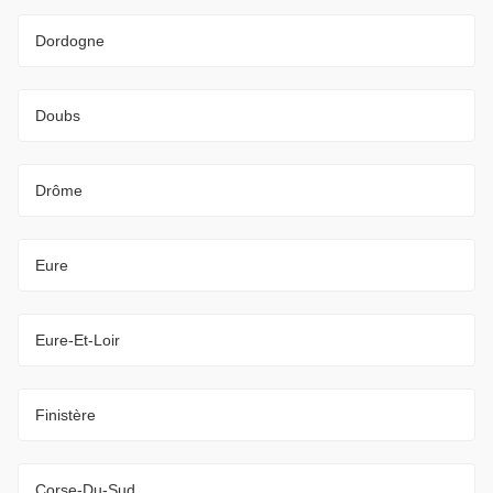
Dordogne
Doubs
Drôme
Eure
Eure-Et-Loir
Finistère
Corse-Du-Sud