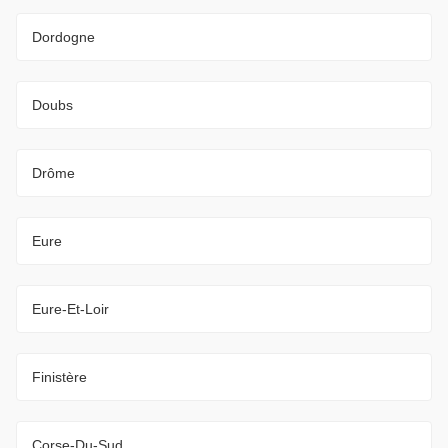
Dordogne
Doubs
Drôme
Eure
Eure-Et-Loir
Finistère
Corse-Du-Sud