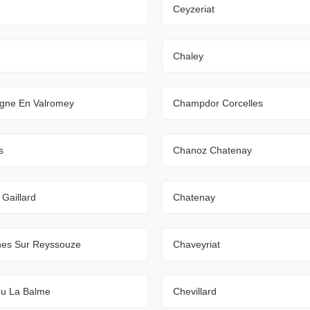
Ceyzeriat
Chaley
ne En Valromey
Champdor Corcelles
s
Chanoz Chatenay
Gaillard
Chatenay
es Sur Reyssouze
Chaveyriat
eu La Balme
Chevillard