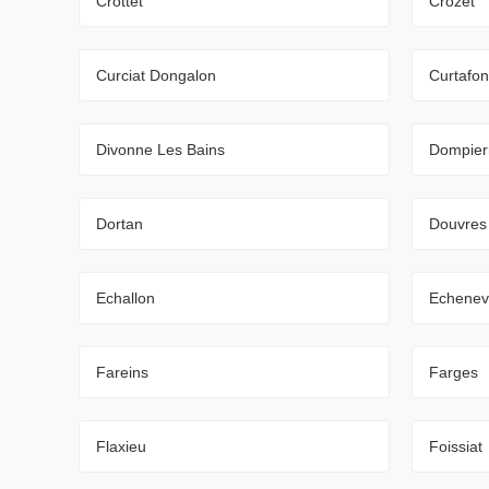
Crottet
Crozet
Curciat Dongalon
Curtafo
Divonne Les Bains
Dompier
Dortan
Douvres
Echallon
Echenev
Fareins
Farges
Flaxieu
Foissiat