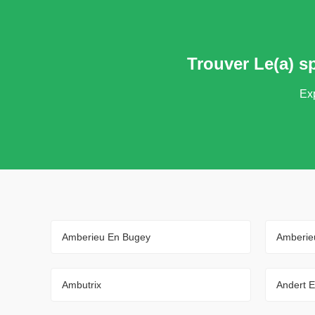
Trouver Le(a) s
Exp
Amberieu En Bugey
Amberie
Ambutrix
Andert 