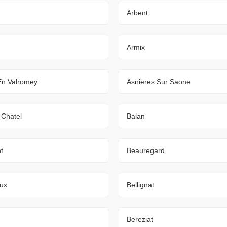
Arbent
Armix
En Valromey
Asnieres Sur Saone
 Chatel
Balan
t
Beauregard
oux
Bellignat
Bereziat