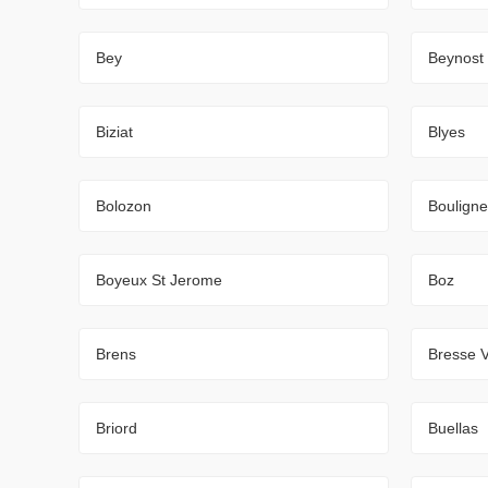
Bey
Beynost
Biziat
Blyes
Bolozon
Boulign
Boyeux St Jerome
Boz
Brens
Bresse V
Briord
Buellas