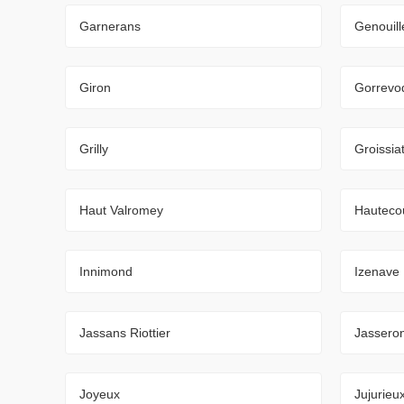
Garnerans
Genouill
Giron
Gorrevo
Grilly
Groissia
Haut Valromey
Hauteco
Innimond
Izenave
Jassans Riottier
Jassero
Joyeux
Jujurieu