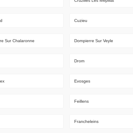
Cruzilles Les Mepillat
nd
Cuzieu
re Sur Chalaronne
Dompierre Sur Veyle
Drom
ex
Evosges
Feillens
Francheleins