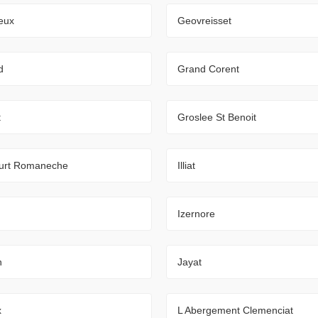
eux
Geovreisset
d
Grand Corent
t
Groslee St Benoit
urt Romaneche
Illiat
Izernore
n
Jayat
x
L Abergement Clemenciat