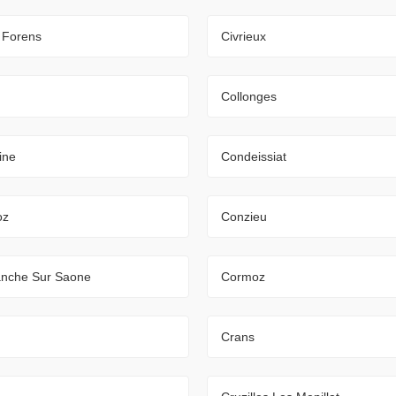
 Forens
Civrieux
Collonges
ine
Condeissiat
oz
Conzieu
nche Sur Saone
Cormoz
Crans