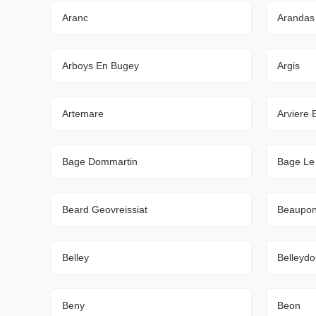
Aranc
Arandas
Arboys En Bugey
Argis
Artemare
Arviere 
Bage Dommartin
Bage Le
Beard Geovreissiat
Beaupon
Belley
Belleyd
Beny
Beon