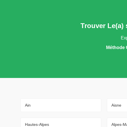
Trouver Le(a)
Exp
Méthode 
Ain
Aisne
Hautes-Alpes
Alpes-Ma