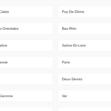
Calais
Puy-De-Dôme
-Orientales
Bas-Rhin
aône
Saône-Et-Loire
avoie
Paris
Deux-Sèvres
-Garonne
Var