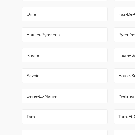
Orne
Pas-De-
Hautes-Pyrénées
Pyrénées
Rhône
Haute-S
Savoie
Haute-S
Seine-Et-Marne
Yvelines
Tarn
Tarn-Et