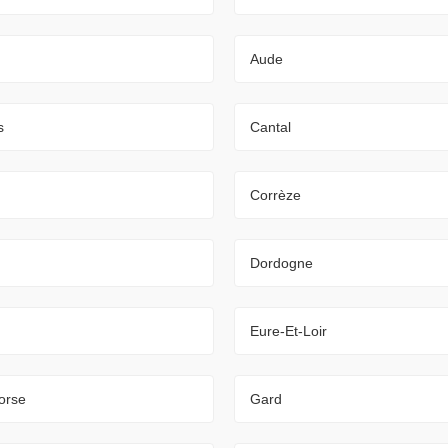
Aude
s
Cantal
Corrèze
Dordogne
Eure-Et-Loir
orse
Gard