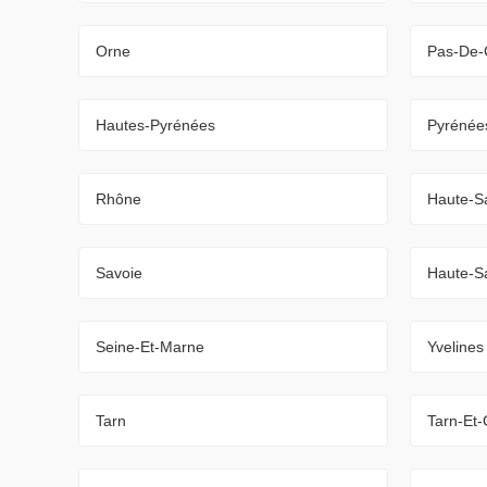
Orne
Pas-De-
Hautes-Pyrénées
Pyrénées
Rhône
Haute-S
Savoie
Haute-S
Seine-Et-Marne
Yvelines
Tarn
Tarn-Et