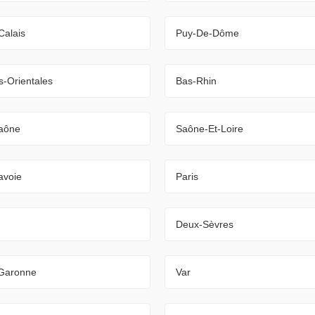
Calais
Puy-De-Dôme
-Orientales
Bas-Rhin
aône
Saône-Et-Loire
avoie
Paris
Deux-Sèvres
-Garonne
Var