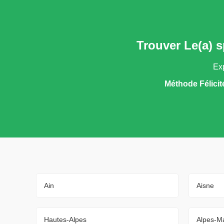
Trouver Le(a) s
Exp
Méthode Félicit
Ain
Aisne
Hautes-Alpes
Alpes-Ma