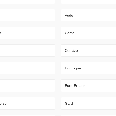
Aude
s
Cantal
Corrèze
Dordogne
Eure-Et-Loir
orse
Gard