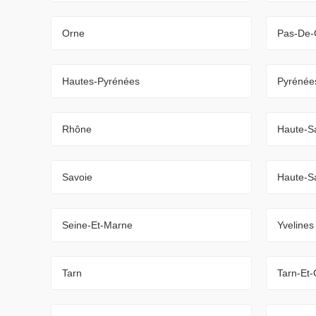
Orne
Pas-De-
Hautes-Pyrénées
Pyrénées
Rhône
Haute-S
Savoie
Haute-S
Seine-Et-Marne
Yvelines
Tarn
Tarn-Et