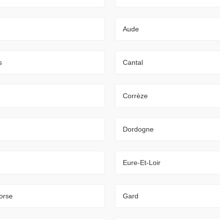
Aude
s
Cantal
Corrèze
Dordogne
Eure-Et-Loir
orse
Gard