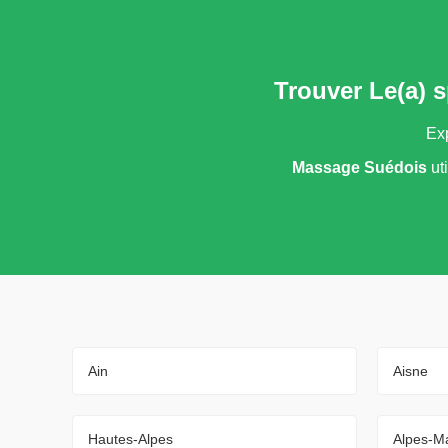
Trouver Le(a) 
Exp
Massage Suédois
ut
Ain
Aisne
Hautes-Alpes
Alpes-Ma