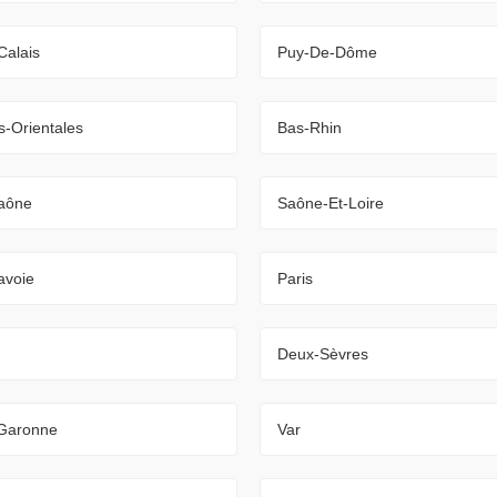
Calais
Puy-De-Dôme
-Orientales
Bas-Rhin
aône
Saône-Et-Loire
avoie
Paris
Deux-Sèvres
-Garonne
Var