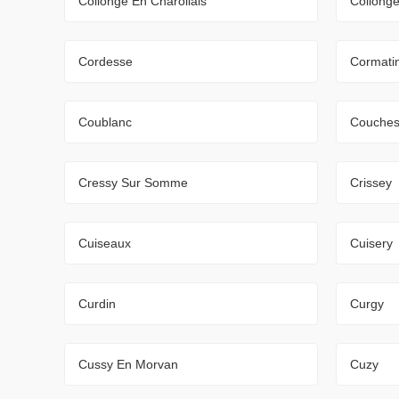
Collonge En Charollais
Collong
Cordesse
Cormati
Coublanc
Couche
Cressy Sur Somme
Crissey
Cuiseaux
Cuisery
Curdin
Curgy
Cussy En Morvan
Cuzy