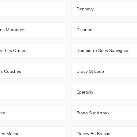
y
Dennevy
Les Maranges
Diconne
re Les Ormes
Dompierre Sous Sanvignes
es Couches
Dracy St Loup
s
Epertully
nne
Etang Sur Arroux
Les Macon
Flacey En Bresse