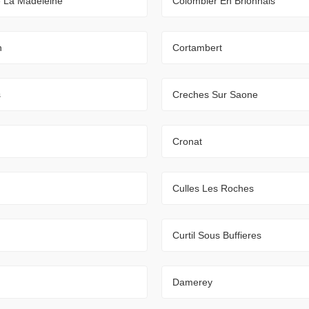
e La Madeleine
Colombier En Brionnais
n
Cortambert
s
Creches Sur Saone
Cronat
Culles Les Roches
Curtil Sous Buffieres
Damerey