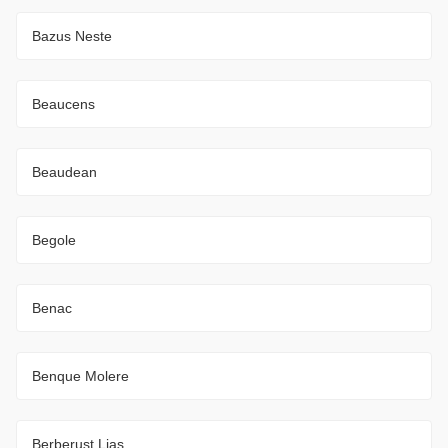
Bazus Neste
Beaucens
Beaudean
Begole
Benac
Benque Molere
Berberust Lias