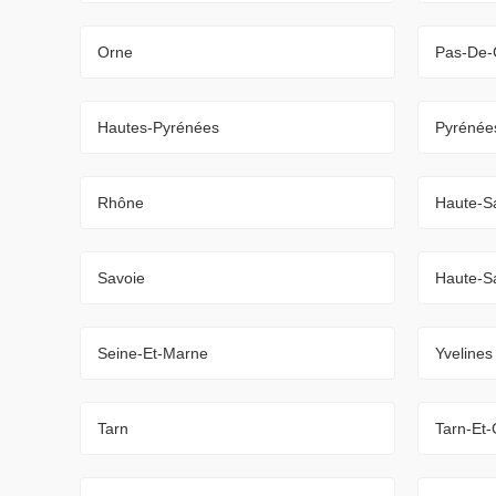
Orne
Pas-De-
Hautes-Pyrénées
Pyrénées
Rhône
Haute-S
Savoie
Haute-S
Seine-Et-Marne
Yvelines
Tarn
Tarn-Et