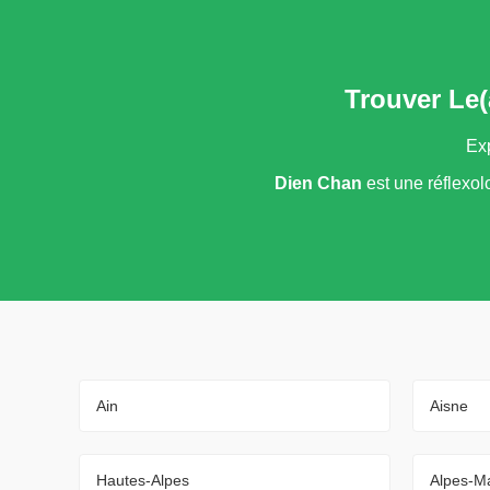
Trouver Le(
Exp
Dien Chan
est une réflexol
Ain
Aisne
Hautes-Alpes
Alpes-Ma