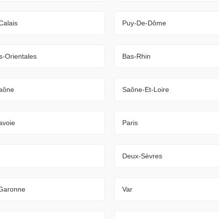
Calais
Puy-De-Dôme
-Orientales
Bas-Rhin
aône
Saône-Et-Loire
avoie
Paris
Deux-Sèvres
-Garonne
Var