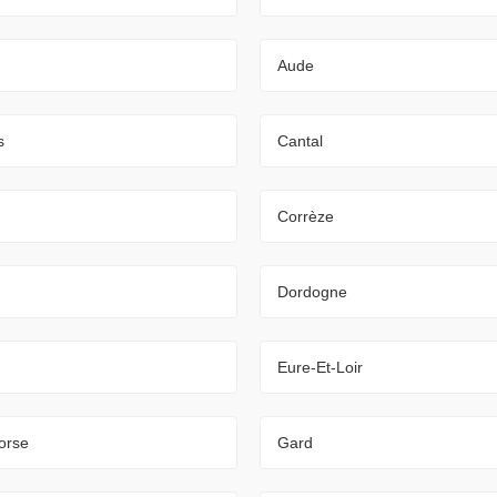
Aude
s
Cantal
Corrèze
Dordogne
Eure-Et-Loir
orse
Gard