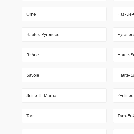
Orne
Pas-De-
Hautes-Pyrénées
Pyrénées
Rhône
Haute-S
Savoie
Haute-S
Seine-Et-Marne
Yvelines
Tarn
Tarn-Et