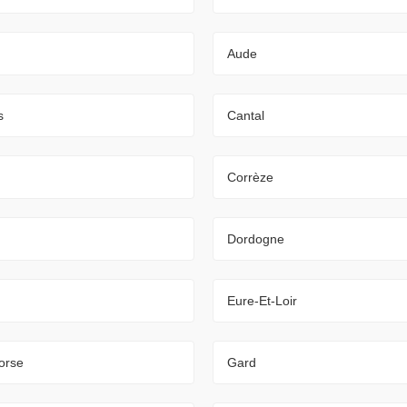
Aude
s
Cantal
Corrèze
Dordogne
Eure-Et-Loir
orse
Gard