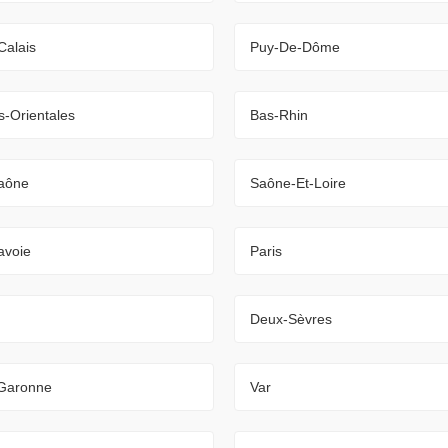
Calais
Puy-De-Dôme
-Orientales
Bas-Rhin
aône
Saône-Et-Loire
avoie
Paris
Deux-Sèvres
-Garonne
Var