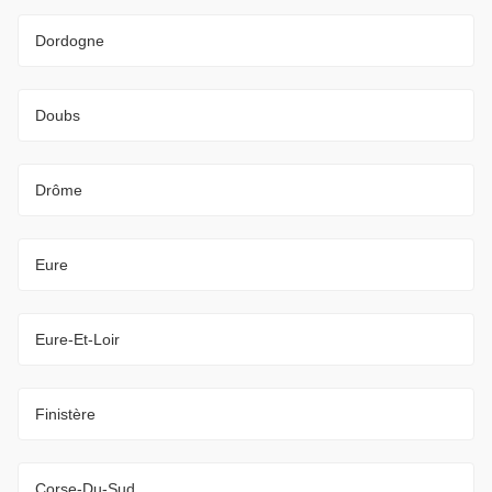
Dordogne
Doubs
Drôme
Eure
Eure-Et-Loir
Finistère
Corse-Du-Sud