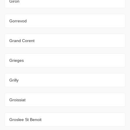
Giron
Gorrevod
Grand Corent
Grieges
Grilly
Groissiat
Groslee St Benoit