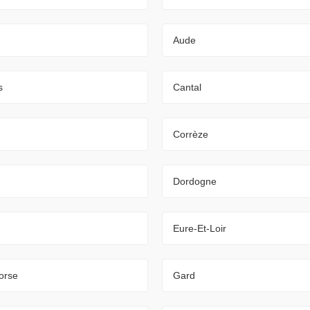
Aude
s
Cantal
Corrèze
Dordogne
Eure-Et-Loir
orse
Gard