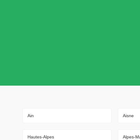
Ain
Aisne
Hautes-Alpes
Alpes-Ma