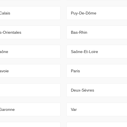
Calais
Puy-De-Dôme
-Orientales
Bas-Rhin
aône
Saône-Et-Loire
avoie
Paris
Deux-Sèvres
-Garonne
Var