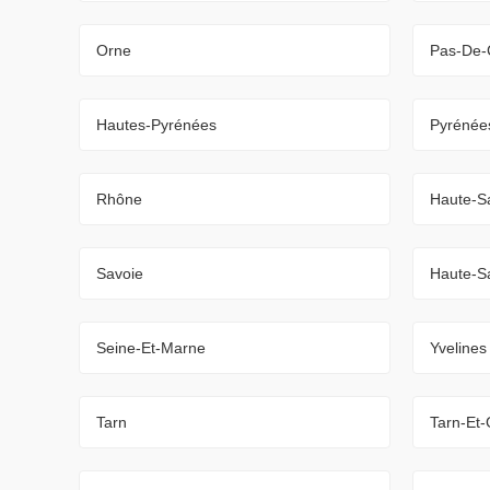
Orne
Pas-De-
Hautes-Pyrénées
Pyrénées
Rhône
Haute-S
Savoie
Haute-S
Seine-Et-Marne
Yvelines
Tarn
Tarn-Et