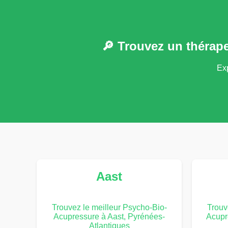
🔎 Trouvez un thérap
Exp
Aast
Trouvez le meilleur Psycho-Bio-
Trouv
Acupressure à Aast, Pyrénées-
Acupr
Atlantiques