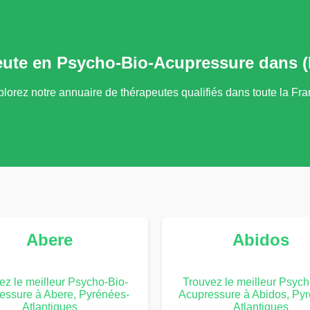
eute en Psycho-Bio-Acupressure dans (
lorez notre annuaire de thérapeutes qualifiés dans toute la Fr
Abere
Abidos
ez le meilleur Psycho-Bio-
Trouvez le meilleur Psych
essure à Abere, Pyrénées-
Acupressure à Abidos, Py
Atlantiques
Atlantiques