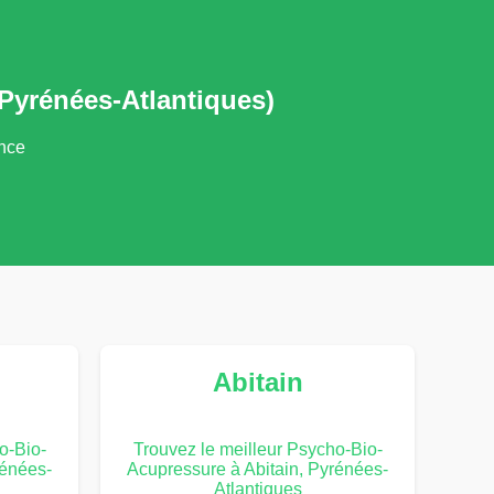
Pyrénées-Atlantiques)
ance
Abitain
o-Bio-
Trouvez le meilleur Psycho-Bio-
rénées-
Acupressure à Abitain, Pyrénées-
Atlantiques