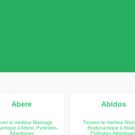
Abere
Abidos
vez le meilleur Massage
Trouvez le meilleur Ma
amique à Abere, Pyrénées-
Biodynamique à Abido
Atlantiques
Pyrénées-Atlantique