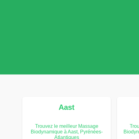
Aast
Trouvez le meilleur Massage
Trou
Biodynamique à Aast, Pyrénées-
Biodyn
Atlantiques