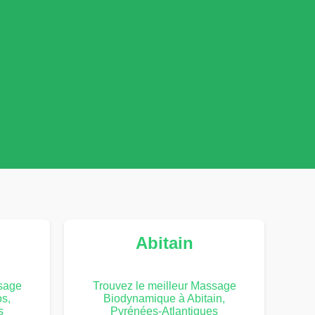
Abitain
ssage
Trouvez le meilleur Massage
s,
Biodynamique à Abitain,
s
Pyrénées-Atlantiques