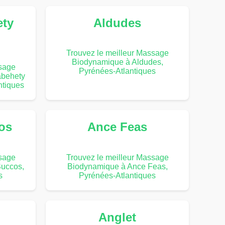
ety
Aldudes
Trouvez le meilleur Massage
Biodynamique à Aldudes,
ssage
Pyrénées-Atlantiques
abehety
ntiques
os
Ance Feas
ssage
Trouvez le meilleur Massage
Succos,
Biodynamique à Ance Feas,
s
Pyrénées-Atlantiques
Anglet