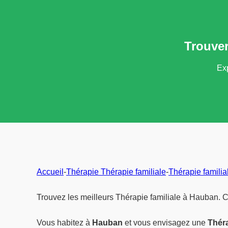
Trouver
Exp
Accueil
-
Thérapie Thérapie familiale
-
Thérapie famili
Trouvez les meilleurs Thérapie familiale à Hauban. C
Vous habitez à
Hauban
et vous envisagez une
Théra