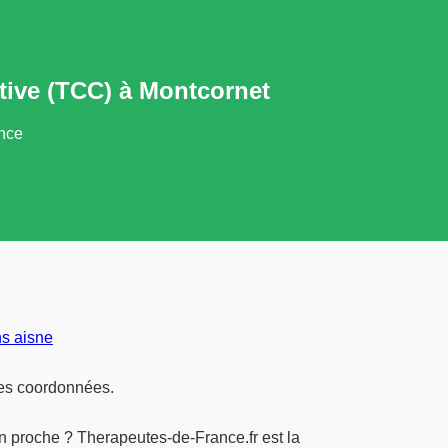
tive (TCC) à Montcornet
ance
s aisne
les coordonnées.
 proche ? Therapeutes-de-France.fr est la