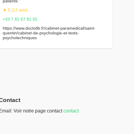
patients."
★ 5 (12 avis)
+33 7 81 67 91 55
https://www.doctolib.fr/cabinet-paramedical/saint-
quentin/cabinet-de-psychologie-et-tests-
psychotechniques
Contact
Email: Voir notre page contact
contact