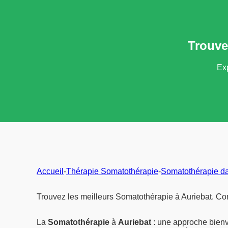
Trouve
Exp
Accueil
-
Thérapie Somatothérapie
-
Somatothérapie d
Trouvez les meilleurs Somatothérapie à Auriebat. Com
La
Somatothérapie
à
Auriebat
: une approche bienv