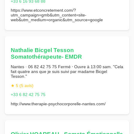
+33 6 16 93 68 88
https://www.etconcretement.com/?
utm_campaign=gmb&utm_content=site-
web&utm_medium=organic&utm_source=google
Nathalie Bicgel Tesson
Somatothérapeute- EMDR
Nantes · 06 82 42 75 75 Fermé ⋅ Ouvre à 13:00 sam. "Cela
fait quatre ans que je suis suivi par madame Bicgel
Tesson."
★ 5 (5 avis)
+33 6 82 42 75 75
http://www.therapie-psychocorporelle-nantes.com/