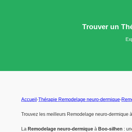
Trouver un Th
Exp
Accueil
-
Thérapie Remodelage neuro-dermique
-
Remo
Trouvez les meilleurs Remodelage neuro-dermique à 
La
Remodelage neuro-dermique
à
Boo-silhen
: un