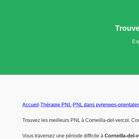
Trouve
Exp
Accueil
-
Thérapie PNL
-
PNL dans pyrenees-orientale
Trouvez les meilleurs PNL à Corneilla-del-vercol. Co
Vous traversez une période difficile à
Corneilla-del-v