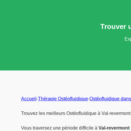
Trouver 
Exp
Accueil
-
Thérapie Ostéofluidique
-
Ostéofluidique dans
Trouvez les meilleurs Ostéofluidique à Val-revermont
Vous traversez une période difficile à
Val-revermont