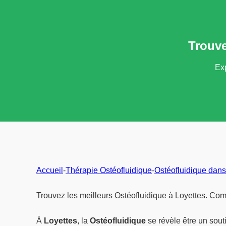
Trouve
Exp
Accueil
-
Thérapie Ostéofluidique
-
Ostéofluidique dans
Trouvez les meilleurs Ostéofluidique à Loyettes. Com
À
Loyettes
, la
Ostéofluidique
se révèle être un sou