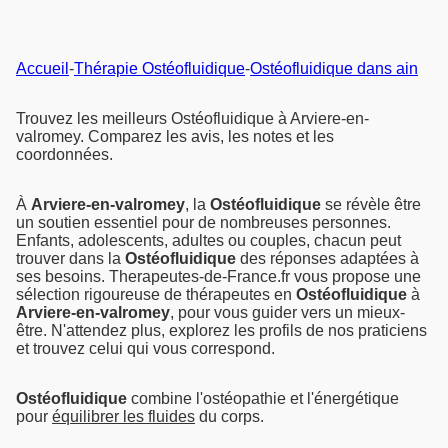
Accueil
-
Thérapie Ostéofluidique
-
Ostéofluidique dans ain
Trouvez les meilleurs Ostéofluidique à Arviere-en-
valromey. Comparez les avis, les notes et les
coordonnées.
À
Arviere-en-valromey
, la
Ostéofluidique
se révèle être
un soutien essentiel pour de nombreuses personnes.
Enfants, adolescents, adultes ou couples, chacun peut
trouver dans la
Ostéofluidique
des réponses adaptées à
ses besoins. Therapeutes-de-France.fr vous propose une
sélection rigoureuse de thérapeutes en
Ostéofluidique
à
Arviere-en-valromey
, pour vous guider vers un mieux-
être. N'attendez plus, explorez les profils de nos praticiens
et trouvez celui qui vous correspond.
Ostéofluidique
combine l'ostéopathie et l'énergétique
pour
équilibrer les fluides
du corps.