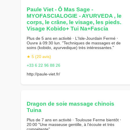
Paule Viet - Ô Mas Sage -
MYOFASCIALOGIE - AYURVEDA , le
corps, le crâne, le visage, les pieds.
Visage Kobido+ Tui Na+Fascia
Plus de 5 ans en activité · L'Isle-Jourdain Fermé ⋅
Ouvre à 09:30 lun. "Techniques de massages et de
soins (kobido, ayurvedique) très intéressantes."
★ 5 (20 avis)
+33 6 22 96 88 26
http://paule-viet.fr/
Dragon de soie massage chinois
Tuina
Plus de 7 ans en activité · Toulouse Ferme bientôt ⋅
20:00 "Une masseuse gentille, à l'écoute et très
compétente"