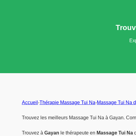
Trouv
Exp
Accueil
-
Thérapie Massage Tui Na
-
Massage Tui Na d
Trouvez les meilleurs Massage Tui Na à Gayan. Compa
Trouvez à
Gayan
le thérapeute en
Massage Tui Na
q