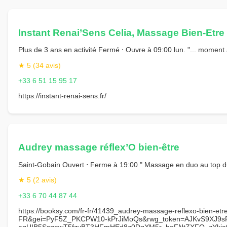
Instant Renai’Sens Celia, Massage Bien-Etre
Plus de 3 ans en activité Fermé ⋅ Ouvre à 09:00 lun. "... moment
★ 5 (34 avis)
+33 6 51 15 95 17
https://instant-renai-sens.fr/
Audrey massage réflex’O bien-être
Saint-Gobain Ouvert ⋅ Ferme à 19:00 " Massage en duo au top du 
★ 5 (2 avis)
+33 6 70 44 87 44
https://booksy.com/fr-fr/41439_audrey-massage-reflexo-bien-e
FR&gei=PyF5Z_PKCPW10-kPrJiMoQs&rwg_token=AJKvS9XJ9s
agUIB5SsqewT5fzvBT3HFmHEd8z0DqXM5r_hqFNtZXFO_zYkia