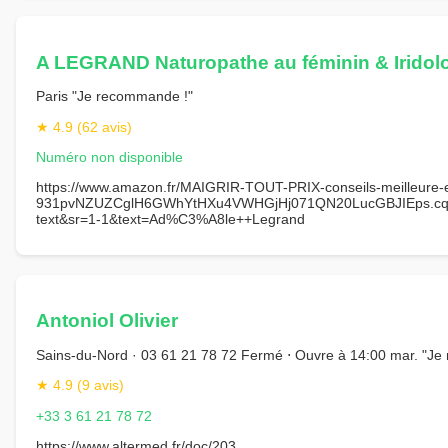
A LEGRAND Naturopathe au féminin & Iridol
Paris "Je recommande !"
★ 4.9 (62 avis)
Numéro non disponible
https://www.amazon.fr/MAIGRIR-TOUT-PRIX-conseils-meilleu
931pvNZUZCglH6GWhYtHXu4VWHGjHj071QN20LucGBJIEps.cq6uo
text&sr=1-1&text=Ad%C3%A8le++Legrand
Antoniol Olivier
Sains-du-Nord · 03 61 21 78 72 Fermé ⋅ Ouvre à 14:00 mar. "J
★ 4.9 (9 avis)
+33 3 61 21 78 72
https://www.altermed.fr/doc/203