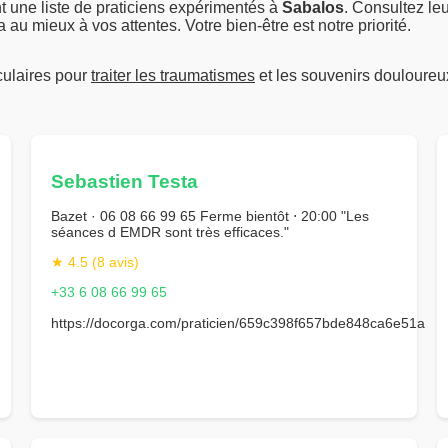
 une liste de praticiens expérimentés à
Sabalos
. Consultez leu
au mieux à vos attentes. Votre bien-être est notre priorité.
culaires pour
traiter les traumatismes
et les souvenirs douloureu
Sebastien Testa
Bazet · 06 08 66 99 65 Ferme bientôt ⋅ 20:00 "Les
séances d EMDR sont très efficaces."
★ 4.5 (8 avis)
+33 6 08 66 99 65
https://docorga.com/praticien/659c398f657bde848ca6e51a