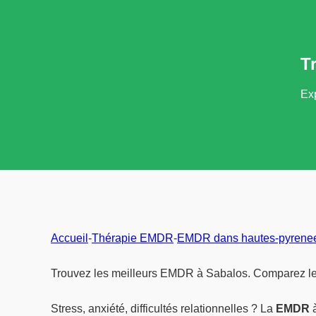
T
Exp
Accueil
-
Thérapie EMDR
-
EMDR dans hautes-pyrene
Trouvez les meilleurs EMDR à Sabalos. Comparez les 
Stress, anxiété, difficultés relationnelles ? La
EMDR