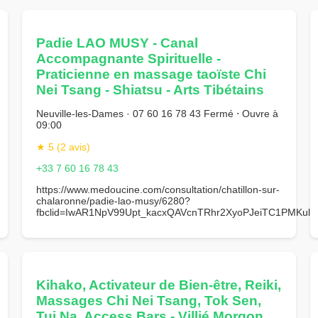
Padie LAO MUSY - Canal
Accompagnante Spirituelle -
Praticienne en massage taoïste Chi
Nei Tsang - Shiatsu - Arts Tibétains
Neuville-les-Dames · 07 60 16 78 43 Fermé ⋅ Ouvre à
09:00
★ 5 (2 avis)
+33 7 60 16 78 43
https://www.medoucine.com/consultation/chatillon-sur-
chalaronne/padie-lao-musy/6280?
fbclid=IwAR1NpV99Upt_kacxQAVcnTRhr2XyoPJeiTC1PMKult
Kihako, Activateur de Bien-être, Reiki,
Massages Chi Nei Tsang, Tok Sen,
Tui Na, Access Bars - Villié Morgon