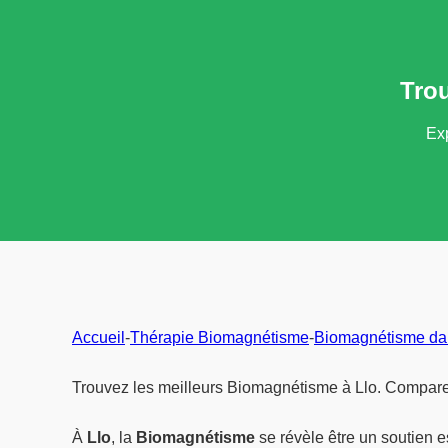
Tro
Exp
Accueil
-
Thérapie Biomagnétisme
-
Biomagnétisme dan
Trouvez les meilleurs Biomagnétisme à Llo. Comparez
À
Llo
, la
Biomagnétisme
se révèle être un soutien 