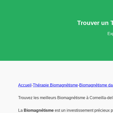
Trouver un 
Exp
Accueil
-
Thérapie Biomagnétisme
-
Biomagnétisme dan
Trouvez les meilleurs Biomagnétisme à Corneilla-del-
La
Biomagnétisme
est un investissement précieux p