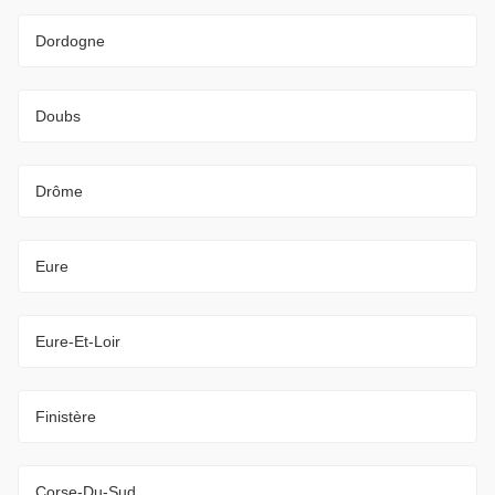
Dordogne
Doubs
Drôme
Eure
Eure-Et-Loir
Finistère
Corse-Du-Sud