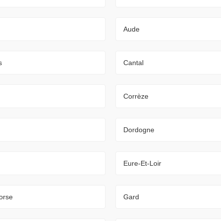
Aude
s
Cantal
Corrèze
Dordogne
Eure-Et-Loir
orse
Gard