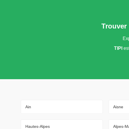
Trouver 
Exp
TIPI
es
Ain
Aisne
Hautes-Alpes
Alpes-Ma