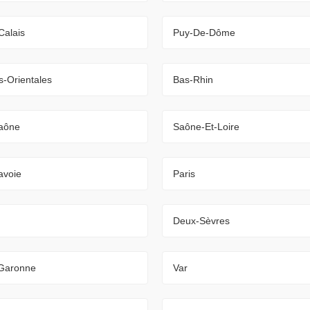
Calais
Puy-De-Dôme
-Orientales
Bas-Rhin
aône
Saône-Et-Loire
avoie
Paris
Deux-Sèvres
-Garonne
Var