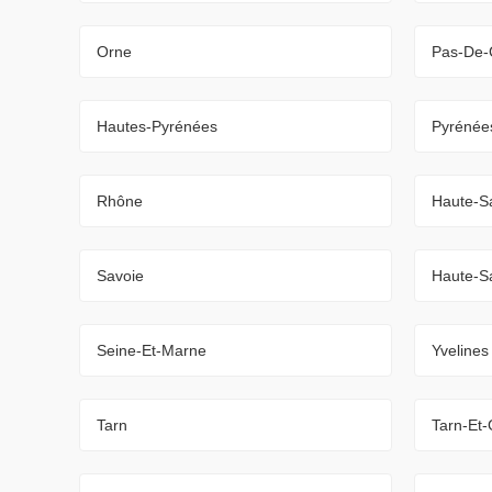
Orne
Pas-De-
Hautes-Pyrénées
Pyrénées
Rhône
Haute-S
Savoie
Haute-S
Seine-Et-Marne
Yvelines
Tarn
Tarn-Et