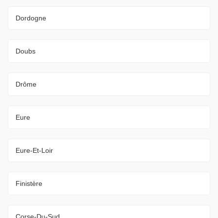
Dordogne
Doubs
Drôme
Eure
Eure-Et-Loir
Finistère
Corse-Du-Sud