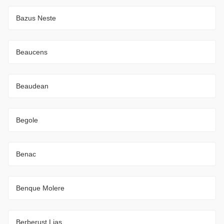
Bazus Neste
Beaucens
Beaudean
Begole
Benac
Benque Molere
Berberust Lias