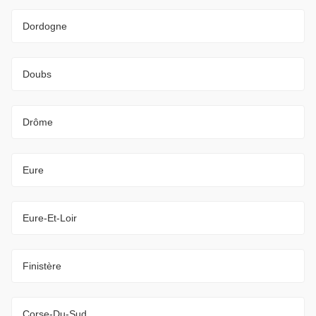
Dordogne
Doubs
Drôme
Eure
Eure-Et-Loir
Finistère
Corse-Du-Sud