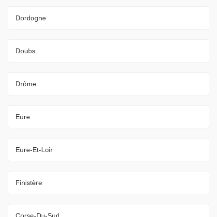
Dordogne
Doubs
Drôme
Eure
Eure-Et-Loir
Finistère
Corse-Du-Sud