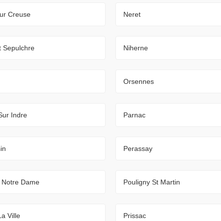
ur Creuse
Neret
t Sepulchre
Niherne
Orsennes
Sur Indre
Parnac
in
Perassay
y Notre Dame
Pouligny St Martin
La Ville
Prissac