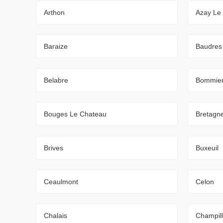
Arthon
Azay Le
Baraize
Baudres
Belabre
Bommie
Bouges Le Chateau
Bretagn
Brives
Buxeuil
Ceaulmont
Celon
Chalais
Champill