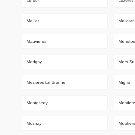
Lureuil
Luzeret
Maillet
Malicor
Mauvieres
Menetou
Merigny
Mers Sur
Mezieres En Brenne
Migne
Montgivray
Montier
Mosnay
Mouher