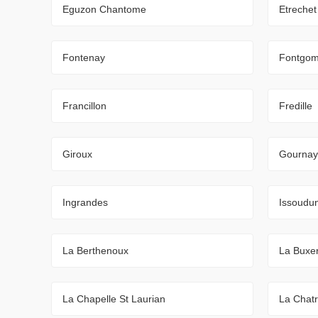
Eguzon Chantome
Etrechet
Fontenay
Fontgom
Francillon
Fredille
Giroux
Gournay
Ingrandes
Issoudu
La Berthenoux
La Buxer
La Chapelle St Laurian
La Chat