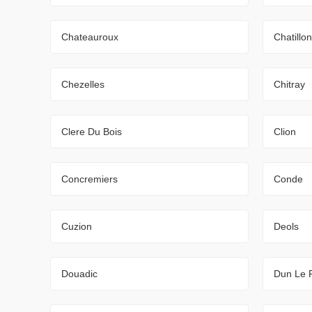
Chateauroux
Chatillo
Chezelles
Chitray
Clere Du Bois
Clion
Concremiers
Conde
Cuzion
Deols
Douadic
Dun Le P