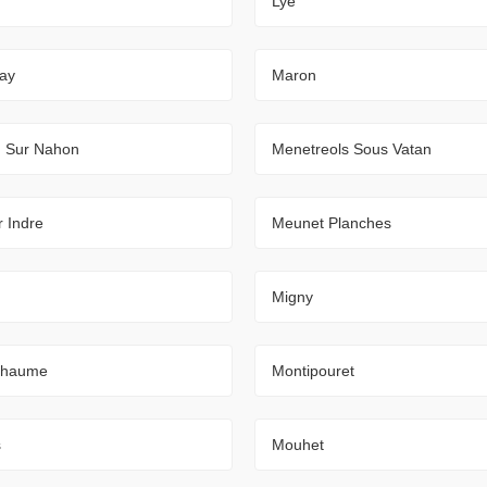
Lye
nay
Maron
 Sur Nahon
Menetreols Sous Vatan
 Indre
Meunet Planches
Migny
chaume
Montipouret
s
Mouhet