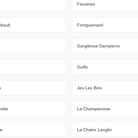
Feusines
bault
Fontguenand
Gargilesse Dampierre
Guilly
n
Jeu Les Bois
ette
La Champenoise
re
La Chatre Langlin