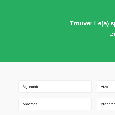
Trouver Le(a) 
Exp
Aigurande
Aize
Ardentes
Argento