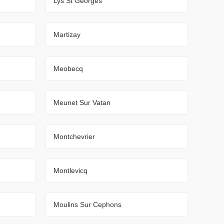
Lys St Georges
Martizay
Meobecq
Meunet Sur Vatan
Montchevrier
Montlevicq
Moulins Sur Cephons