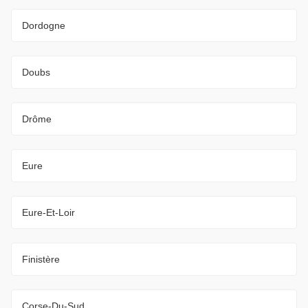
Dordogne
Doubs
Drôme
Eure
Eure-Et-Loir
Finistère
Corse-Du-Sud