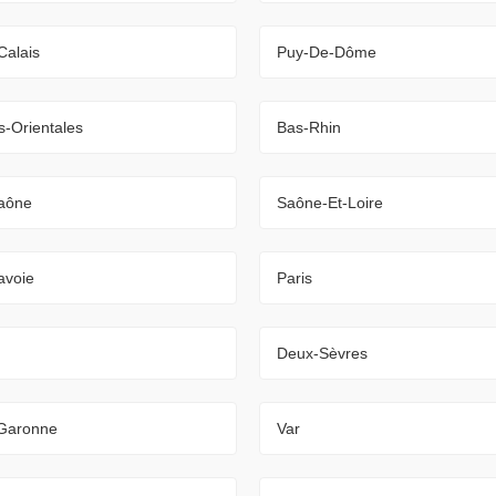
Calais
Puy-De-Dôme
-Orientales
Bas-Rhin
aône
Saône-Et-Loire
avoie
Paris
Deux-Sèvres
-Garonne
Var