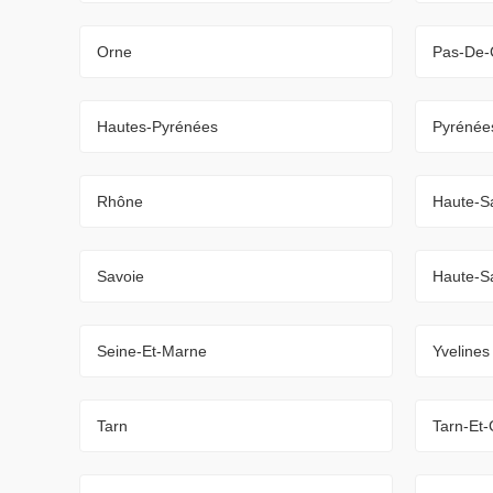
Orne
Pas-De-
Hautes-Pyrénées
Pyrénées
Rhône
Haute-S
Savoie
Haute-S
Seine-Et-Marne
Yvelines
Tarn
Tarn-Et