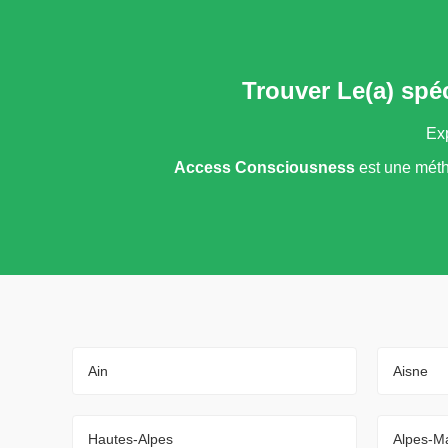
Trouver Le(a) spé
Exp
Access Consciousness
est une méth
Ain
Aisne
Hautes-Alpes
Alpes-Ma