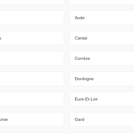
Aude
s
Cantal
Corrèze
Dordogne
Eure-Et-Loir
orse
Gard