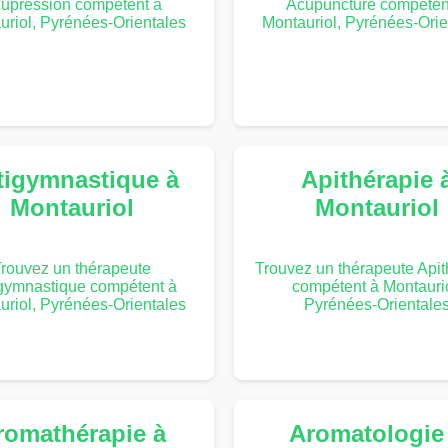
upression compétent à
Acupuncture compéten
uriol, Pyrénées-Orientales
Montauriol, Pyrénées-Orie
tigymnastique à
Apithérapie 
Montauriol
Montauriol
rouvez un thérapeute
Trouvez un thérapeute Apit
gymnastique compétent à
compétent à Montaurio
uriol, Pyrénées-Orientales
Pyrénées-Orientale
romathérapie à
Aromatologie