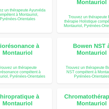
Montauriol
ez un thérapeute Ayurvéda
ompétent à Montauriol,
Trouvez un thérapeute 
Pyrénées-Orientales
thérapie Holistique compé
Montauriol, Pyrénées-Orie
iorésonance à
Bowen NST 
Montauriol
Montauriol
rouvez un thérapeute
Trouvez un thérapeute 
orésonance compétent à
NST compétent à Montau
uriol, Pyrénées-Orientales
Pyrénées-Orientale
hiropratique à
Chromatothérap
Montauriol
Montauriol