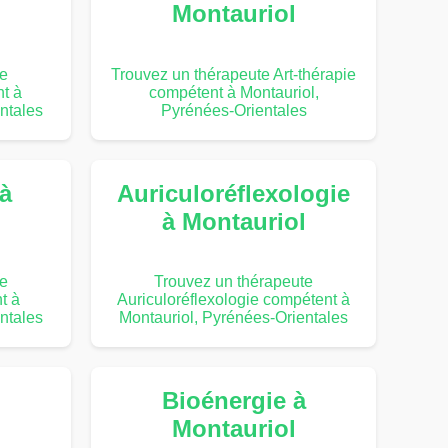
Montauriol
te
Trouvez un thérapeute Art-thérapie
t à
compétent à Montauriol,
ntales
Pyrénées-Orientales
 à
Auriculoréflexologie
à Montauriol
te
Trouvez un thérapeute
t à
Auriculoréflexologie compétent à
ntales
Montauriol, Pyrénées-Orientales
Bioénergie à
Montauriol