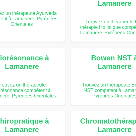
Lamanere
ez un thérapeute Ayurvéda
ent à Lamanere, Pyrénées-
Trouvez un thérapeute 
Orientales
thérapie Holistique compé
Lamanere, Pyrénées-Orie
iorésonance à
Bowen NST 
Lamanere
Lamanere
rouvez un thérapeute
Trouvez un thérapeute 
orésonance compétent à
NST compétent à Laman
ere, Pyrénées-Orientales
Pyrénées-Orientale
hiropratique à
Chromatothérap
Lamanere
Lamanere