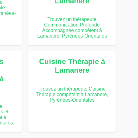
Lamanere
te
le
rénées-
Trouvez un thérapeute
Communication Profonde
Accompagnée compétent à
Lamanere, Pyrénées-Orientales
s
Cuisine Thérapie à
t
Lamanere
à
Trouvez un thérapeute Cuisine
Thérapie compétent à Lamanere,
Pyrénées-Orientales
te
s et
t à
ntales