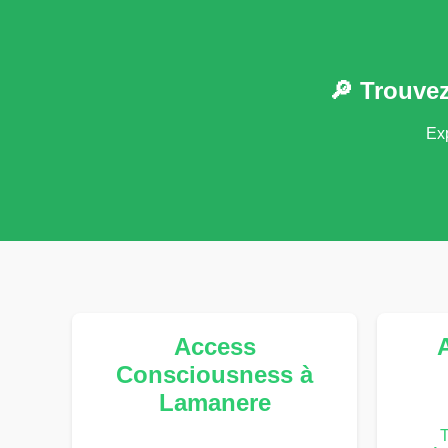
🔎 Trouve
Exp
Access
Consciousness à
Lamanere
T