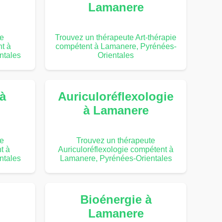
Lamanere
te
Trouvez un thérapeute Art-thérapie
t à
compétent à Lamanere, Pyrénées-
ntales
Orientales
 à
Auriculoréflexologie
à Lamanere
te
Trouvez un thérapeute
t à
Auriculoréflexologie compétent à
ntales
Lamanere, Pyrénées-Orientales
Bioénergie à
Lamanere