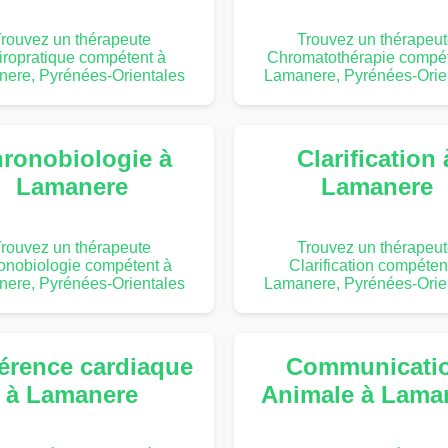
rouvez un thérapeute
Trouvez un thérapeu
iropratique compétent à
Chromatothérapie compét
ere, Pyrénées-Orientales
Lamanere, Pyrénées-Orie
ronobiologie à
Clarification 
Lamanere
Lamanere
rouvez un thérapeute
Trouvez un thérapeu
onobiologie compétent à
Clarification compéten
ere, Pyrénées-Orientales
Lamanere, Pyrénées-Orie
érence cardiaque
Communicati
à Lamanere
Animale à Lama