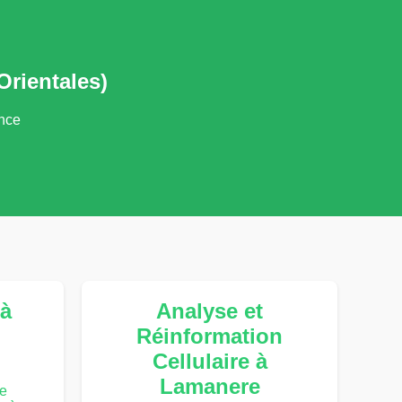
rientales)
ance
à
Analyse et
Réinformation
Cellulaire à
Lamanere
te